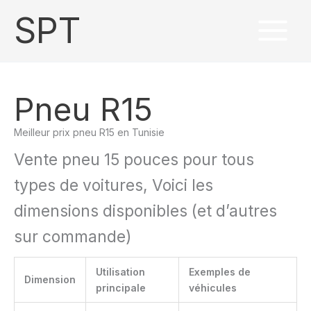
Trié
Aller
R
par
SPT
au
popularité
e
contenu
c
h
e
Pneu R15
r
c
Meilleur prix pneu R15 en Tunisie
h
Vente pneu 15 pouces pour tous
e
types de voitures, Voici les
r
dimensions disponibles (et d’autres
sur commande)
Utilisation
Exemples de
Dimension
principale
véhicules