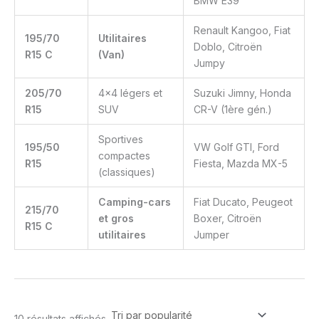
BMW E39
Renault Kangoo, Fiat
195/70
Utilitaires
Doblo, Citroën
R15 C
(Van)
Jumpy
205/70
4×4 légers et
Suzuki Jimny, Honda
R15
SUV
CR-V (1ère gén.)
Sportives
195/50
VW Golf GTI, Ford
compactes
R15
Fiesta, Mazda MX-5
(classiques)
Camping-cars
Fiat Ducato, Peugeot
215/70
et gros
Boxer, Citroën
R15 C
utilitaires
Jumper
10 résultats affichés