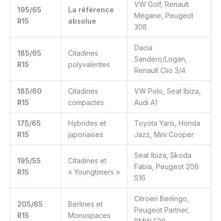
VW Golf, Renault
195/65
La référence
Mégane, Peugeot
R15
absolue
308
Dacia
185/65
Citadines
Sandero/Logan,
R15
polyvalentes
Renault Clio 3/4
185/60
Citadines
VW Polo, Seat Ibiza,
R15
compactes
Audi A1
175/65
Hybrides et
Toyota Yaris, Honda
R15
japonaises
Jazz, Mini Cooper
Seat Ibiza, Skoda
195/55
Citadines et
Fabia, Peugeot 206
R15
« Youngtimers »
S16
Citroën Berlingo,
205/65
Berlines et
Peugeot Partner,
R15
Monospaces