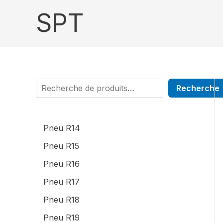
Aller
R
SPT
au
e
contenu
c
h
e
r
Recherche
c
h
Pneu R14
e
Pneu R15
r
Pneu R16
Pneu R17
Pneu R18
Pneu R19