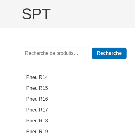
Aller
R
SPT
au
e
contenu
c
h
e
r
Recherche
c
h
Pneu R14
e
Pneu R15
r
Pneu R16
Pneu R17
Pneu R18
Pneu R19